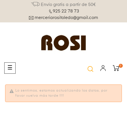
Envío gratis a partir de 50€
925 22 78 73
merceriarositoledo@gmail.com
0
Navegación
☰
de
palanca
Lo sentimos, estamos actualizando los datos, por
favor vuelva más tarde !!!!