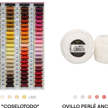
+325
O "COSELOTODO"
OVILLO PERLÉ AN