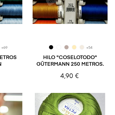
+69
+54
METROS
HILO "COSELOTODO"
N
GÜTERMANN 250 METROS.
4,90 €