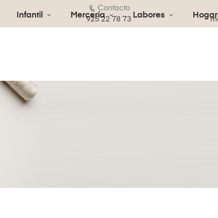
Contacto
Infantil
Mercería
Labores
Hogar
€
925 22 78 73
me