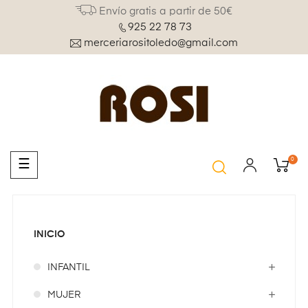
Envío gratis a partir de 50€
925 22 78 73
merceriarositoledo@gmail.com
0
Navegación
☰
de
palanca
INICIO
INFANTIL
MUJER