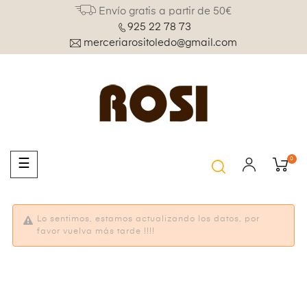
Envío gratis a partir de 50€
925 22 78 73
merceriarositoledo@gmail.com
0
Navegación
☰
de
palanca
Lo sentimos, estamos actualizando los datos, por
favor vuelva más tarde !!!!