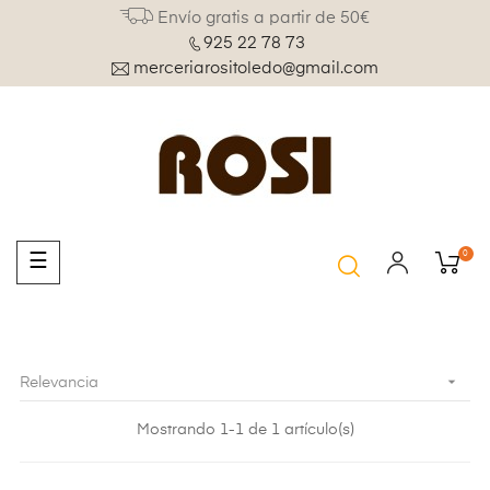
Envío gratis a partir de 50€
925 22 78 73
merceriarositoledo@gmail.com
0
Navegación
☰
de
palanca

Relevancia
Mostrando 1-1 de 1 artículo(s)