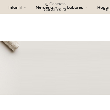
Contacto
Infantil
Mercería
Labores
Hogar
€
925 22 78 73
me