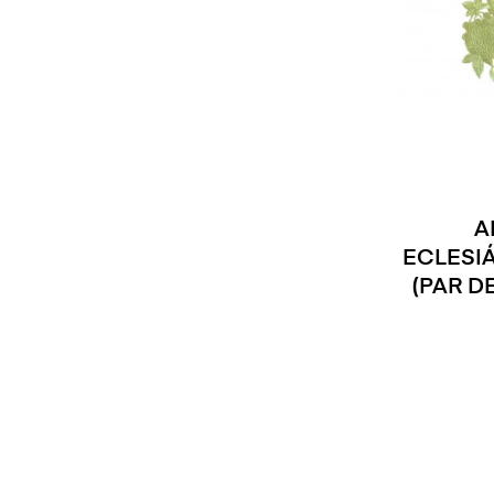
A
ECLESI
(PAR D