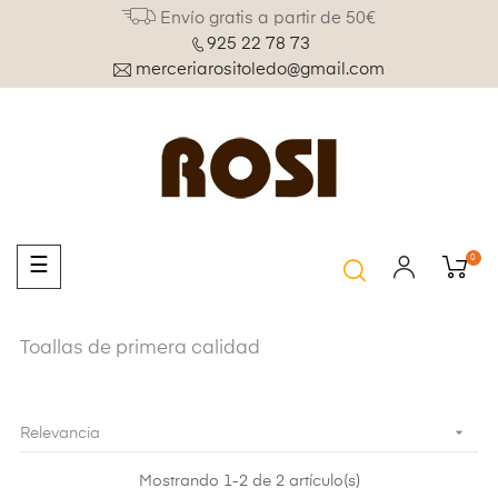
Envío gratis a partir de 50€
925 22 78 73
merceriarositoledo@gmail.com
0
Navegación
☰
de
palanca
Toallas de primera calidad

Relevancia
Mostrando 1-2 de 2 artículo(s)