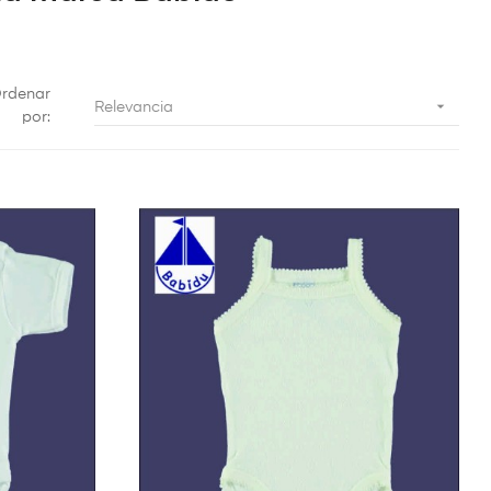
rdenar

Relevancia
por: