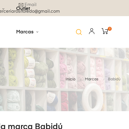
Email
Outlet
rceriarositoledo@gmail.com
0
Marcas
Inicio
Marcas
Babidú
 la marca Babidú