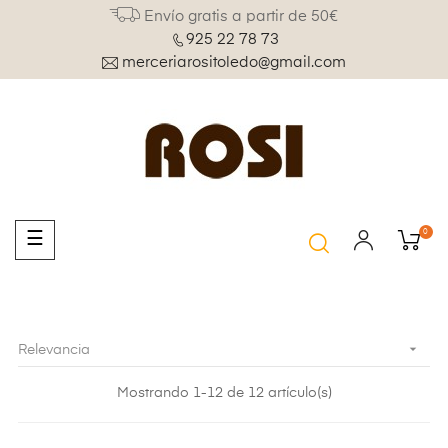
Envío gratis a partir de 50€
925 22 78 73
merceriarositoledo@gmail.com
0
Navegación
☰
de
palanca

Relevancia
Mostrando 1-12 de 12 artículo(s)