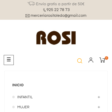
Envío gratis a partir de 50€
925 22 78 73
merceriarositoledo@gmail.com
0
Navegación
☰
de
palanca
INICIO
INFANTIL
MUJER