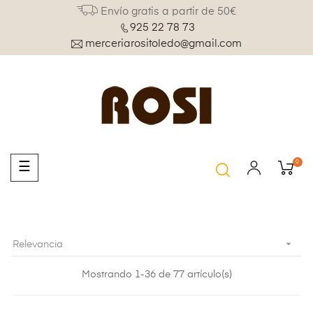
Envío gratis a partir de 50€
925 22 78 73
merceriarositoledo@gmail.com
0
Navegación
☰
de
palanca

Relevancia
Mostrando 1-36 de 77 artículo(s)