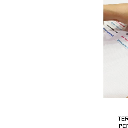
TE
PE