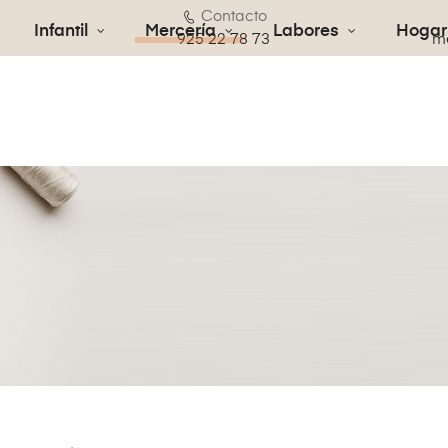
Contacto
Infantil
Mercería
Labores
Hogar
€
925 22 78 73
me