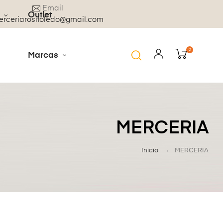
Email
Outlet
rceriarositoledo@gmail.com
0
Marcas
MERCERIA
Inicio
MERCERIA