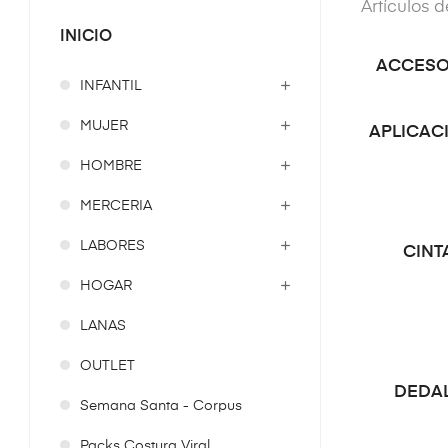
Artículos 
INICIO
ACCESO
INFANTIL
MUJER
APLICAC
HOMBRE
MERCERIA
LABORES
CINT
HOGAR
LANAS
OUTLET
DEDA
Semana Santa - Corpus
Packs Costura Viral