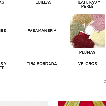
AS
HEBILLAS
HILATURAS Y
PERLÉ
HES
PASAMANERÍA
PLUMAS
S Y
TIRA BORDADA
VELCROS
ER
O