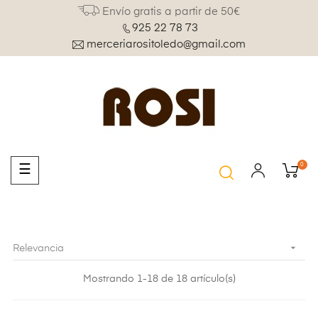
Envío gratis a partir de 50€
925 22 78 73
merceriarositoledo@gmail.com
0
Navegación
☰
de
palanca

Relevancia
Mostrando 1-18 de 18 artículo(s)