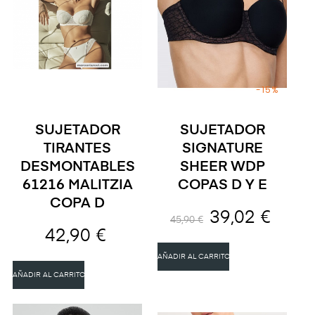
-15%
SUJETADOR
SUJETADOR
TIRANTES
SIGNATURE
DESMONTABLES
SHEER WDP
61216 MALITZIA
COPAS D Y E
COPA D
39,02 €
45,90 €
42,90 €
AÑADIR AL CARRITO
AÑADIR AL CARRITO