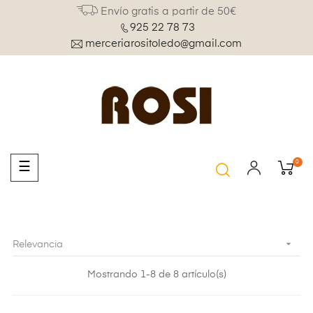
Envío gratis a partir de 50€
925 22 78 73
merceriarositoledo@gmail.com
0
Navegación
☰
de
palanca

Relevancia
Mostrando 1-8 de 8 artículo(s)