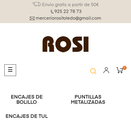
Envío gratis a partir de 50€
925 22 78 73
merceriarositoledo@gmail.com
0
Navegación
☰
de
palanca
ENCAJES DE
PUNTILLAS
BOLILLO
METALIZADAS
ENCAJES DE TUL