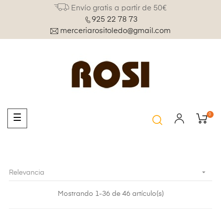
Envío gratis a partir de 50€
925 22 78 73
merceriarositoledo@gmail.com
0
Navegación
☰
de
palanca

Relevancia
Mostrando 1-36 de 46 artículo(s)