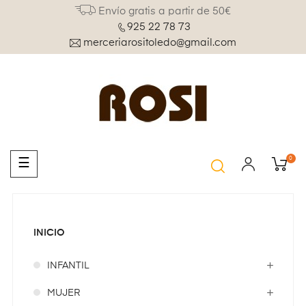
Envío gratis a partir de 50€
925 22 78 73
merceriarositoledo@gmail.com
0
Navegación
☰
de
palanca
INICIO
INFANTIL
MUJER