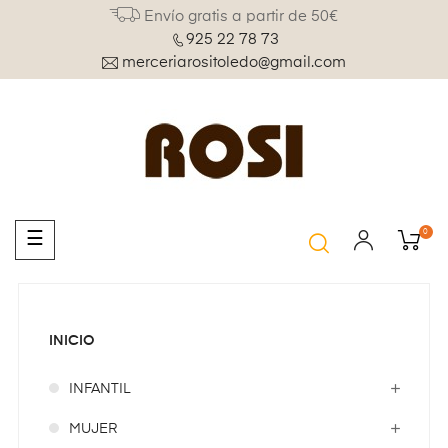
Envío gratis a partir de 50€
925 22 78 73
merceriarositoledo@gmail.com
0
Navegación
☰
de
palanca
INICIO
INFANTIL
MUJER