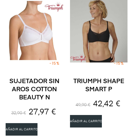
-15%
-15%
SUJETADOR SIN
TRIUMPH SHAPE
AROS COTTON
SMART P
BEAUTY N
42,42 €
49,90 €
27,97 €
32,90 €
AÑADIR AL CARRITO
AÑADIR AL CARRITO