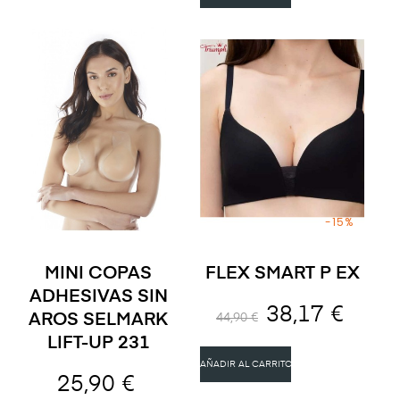
-15%
MINI COPAS
FLEX SMART P EX
ADHESIVAS SIN
38,17 €
AROS SELMARK
44,90 €
LIFT-UP 231
AÑADIR AL CARRITO
25,90 €