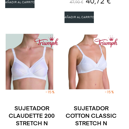
40,72 €
47,90 €
AÑADIR AL CARRITO
AÑADIR AL CARRITO
-15%
-15%
SUJETADOR
SUJETADOR
CLAUDETTE 200
COTTON CLASSIC
STRETCH N
STRETCH N