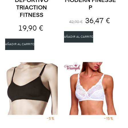
DEPORTIVO
MODERN FINESSE
TRIACTION
P
FITNESS
36,47 €
42,90 €
19,90 €
AÑADIR AL CARRITO
AÑADIR AL CARRITO
-5%
-15%