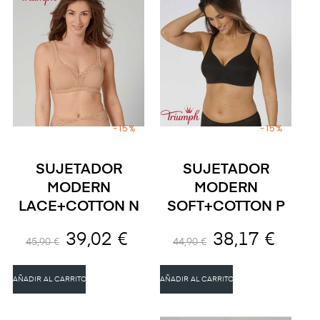
-15%
-15%
SUJETADOR
SUJETADOR
MODERN
MODERN
LACE+COTTON N
SOFT+COTTON P
39,02 €
38,17 €
45,90 €
44,90 €
AÑADIR AL CARRITO
AÑADIR AL CARRITO