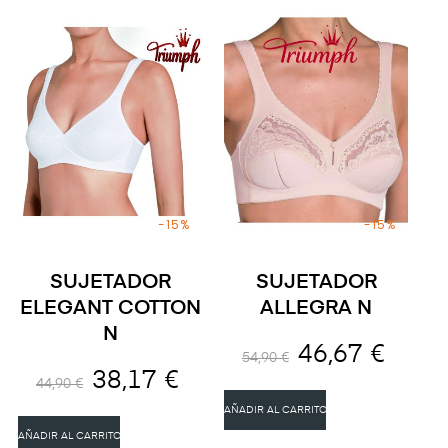
-15%
-15%
SUJETADOR
SUJETADOR
ELEGANT COTTON
ALLEGRA N
N
46,67 €
54,90 €
38,17 €
44,90 €
AÑADIR AL CARRITO
AÑADIR AL CARRITO