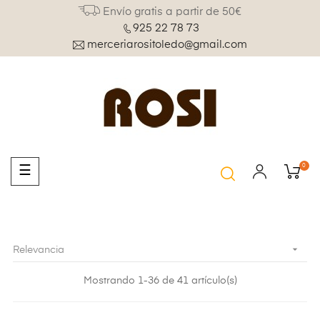
Envío gratis a partir de 50€
925 22 78 73
merceriarositoledo@gmail.com
0
Navegación
☰
de
palanca

Relevancia
Mostrando 1-36 de 41 artículo(s)