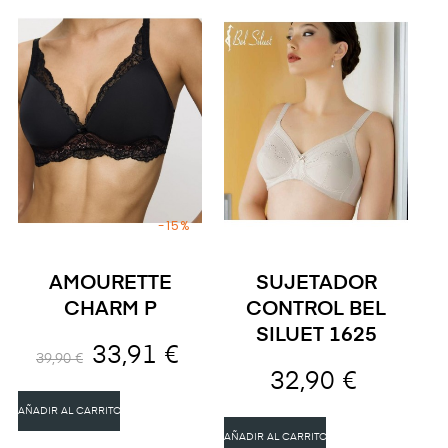
-15%
AMOURETTE
SUJETADOR
CHARM P
CONTROL BEL
SILUET 1625
33,91 €
39,90 €
32,90 €
AÑADIR AL CARRITO
AÑADIR AL CARRITO