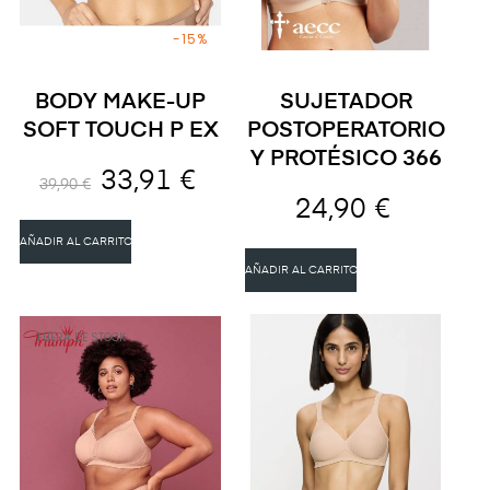
-15%
BODY MAKE-UP
SUJETADOR
SOFT TOUCH P EX
POSTOPERATORIO
Y PROTÉSICO 366
33,91 €
39,90 €
24,90 €
AÑADIR AL CARRITO
AÑADIR AL CARRITO
FUERA DE STOCK