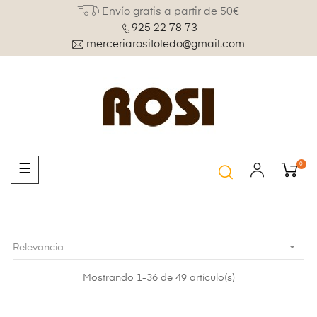
Envío gratis a partir de 50€
925 22 78 73
merceriarositoledo@gmail.com
0
Navegación
☰
de
palanca

Relevancia
Mostrando 1-36 de 49 artículo(s)