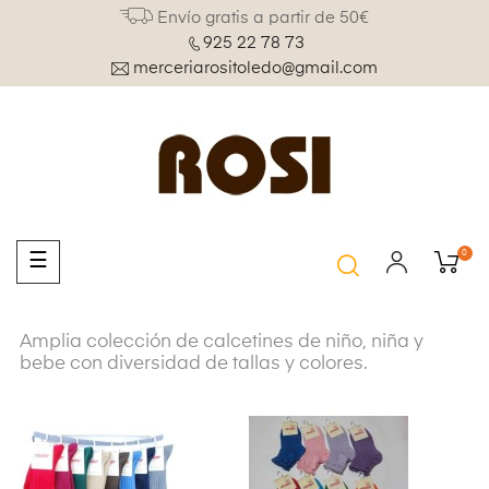
Envío gratis a partir de 50€
925 22 78 73
merceriarositoledo@gmail.com
0
Navegación
☰
de
palanca
Amplia colección de calcetines de niño, niña y
bebe con diversidad de tallas y colores.