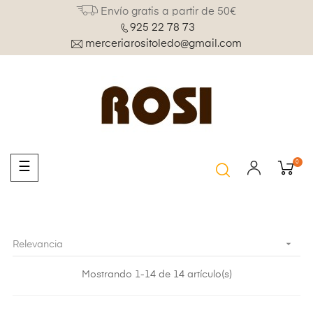
Envío gratis a partir de 50€
925 22 78 73
merceriarositoledo@gmail.com
0
Navegación
☰
de
palanca

Relevancia
Mostrando 1-14 de 14 artículo(s)