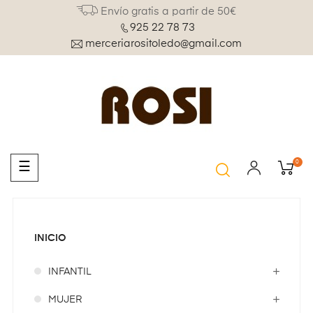
Envío gratis a partir de 50€
925 22 78 73
merceriarositoledo@gmail.com
0
Navegación
☰
de
palanca
INICIO
INFANTIL
MUJER