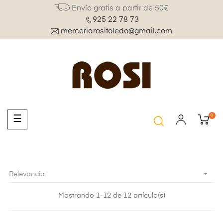
Envío gratis a partir de 50€
925 22 78 73
merceriarositoledo@gmail.com
0
Navegación
☰
de
palanca

Relevancia
Mostrando 1-12 de 12 artículo(s)