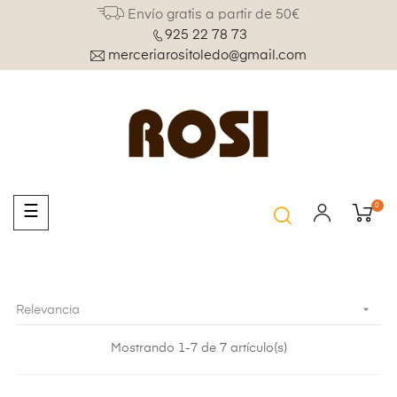
Envío gratis a partir de 50€
925 22 78 73
merceriarositoledo@gmail.com
0
Navegación
☰
de
palanca

Relevancia
Mostrando 1-7 de 7 artículo(s)