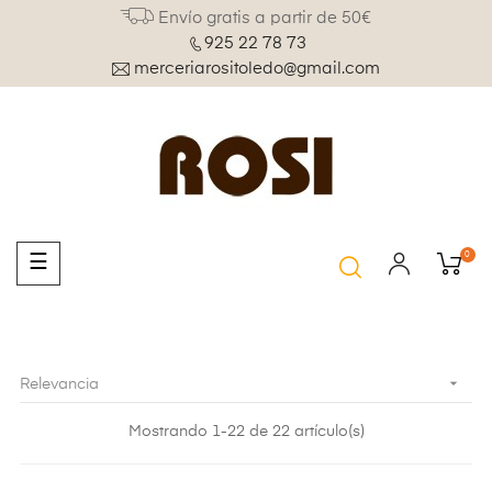
Envío gratis a partir de 50€
925 22 78 73
merceriarositoledo@gmail.com
0
Navegación
☰
de
palanca

Relevancia
Mostrando 1-22 de 22 artículo(s)