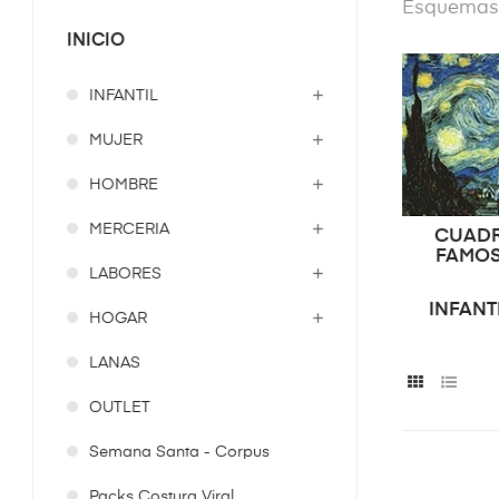
Esquemas p
INICIO
INFANTIL
MUJER
HOMBRE
MERCERIA
CUAD
FAMO
LABORES
INFANT
HOGAR
LANAS
OUTLET
Semana Santa - Corpus
Packs Costura Viral