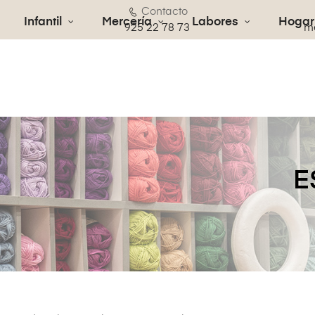
Contacto
Infantil
Mercería
Labores
Hogar
€
925 22 78 73
me
E