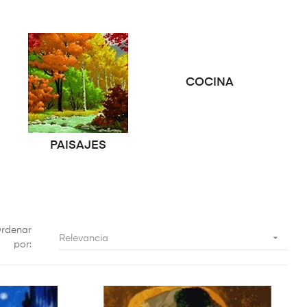
COCINA
PAISAJES
rdenar

Relevancia
por: