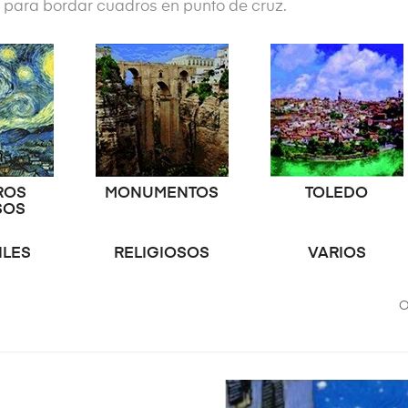
ara bordar cuadros en punto de cruz.
ROS
MONUMENTOS
TOLEDO
SOS
ILES
RELIGIOSOS
VARIOS
O