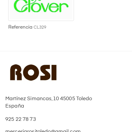
Referencia
CL329
Martínez Simancas,10 45005 Toledo
España
925 22 78 73
merceriarositoledo@gmail.com