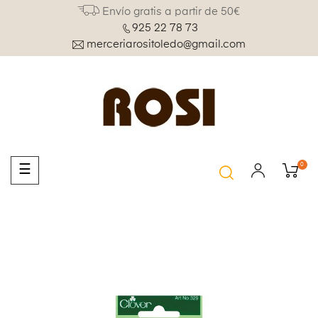
Envío gratis a partir de 50€
925 22 78 73
merceriarositoledo@gmail.com
0
Navegación
☰
de
palanca