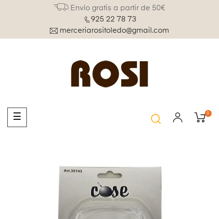
Envío gratis a partir de 50€
925 22 78 73
merceriarositoledo@gmail.com
0
Navegación
☰
de
palanca