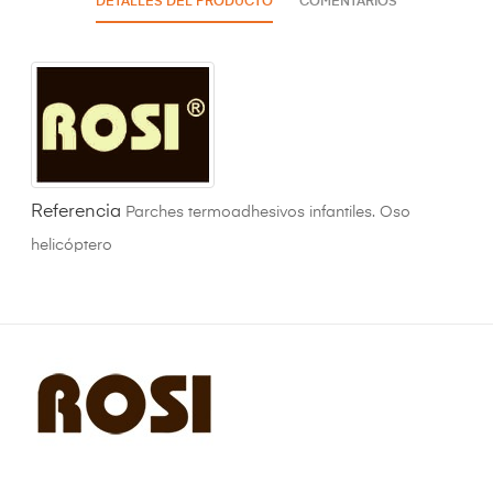
DETALLES DEL PRODUCTO
COMENTARIOS
Referencia
Parches termoadhesivos infantiles. Oso
helicóptero