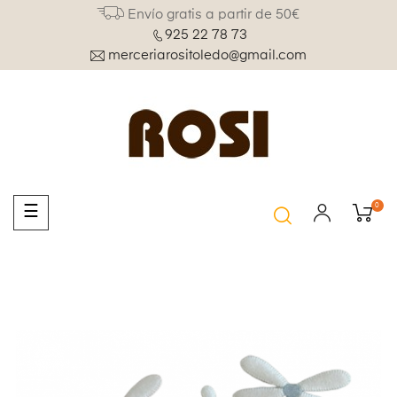
Envío gratis a partir de 50€
925 22 78 73
merceriarositoledo@gmail.com
0
Navegación
☰
de
palanca