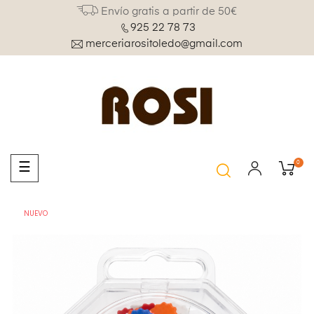
Envío gratis a partir de 50€
925 22 78 73
merceriarositoledo@gmail.com
0
Navegación
☰
de
palanca
NUEVO