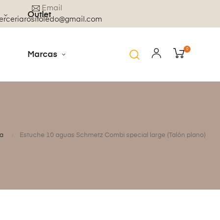
Email
Outlet
rceriarositoledo@gmail.com
0
Marcas
a
Estuche 10 aguas Schmetz Combi special large (Talón plano)