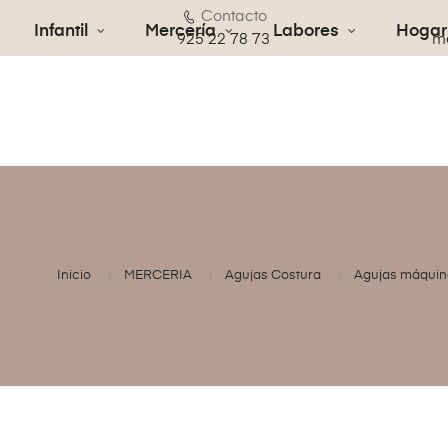
Contacto
Infantil
Mercería
Labores
Hogar
€
925 22 78 73
me
Inicio
MERCERIA
Agujas Costura
Agujas máquin