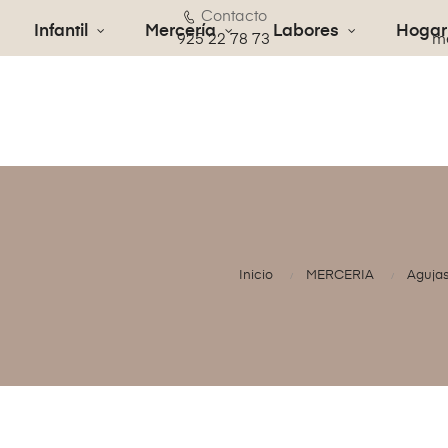
Contacto
Infantil
Mercería
Labores
Hogar
€
925 22 78 73
me
Inicio
MERCERIA
Aguja