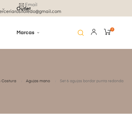
Email
Outlet
rceriarositoledo@gmail.com
0
Marcas
s Costura
Agujas mano
Set 6 agujas bordar punta redonda