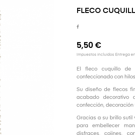
FLECO CUQUILL
5,50 €
Impuestos incluidos
Entrega en
El fleco cuquillo de
confeccionado con hilos
Su diseño de flecos f
acabado decorativo d
confección, decoración 
Gracias a su brillo suti
para embellecer mant
disfraces, cojines, c