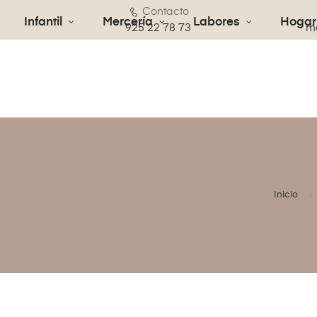
Contacto
Infantil
Mercería
Labores
Hogar
€
925 22 78 73
me
Inicio