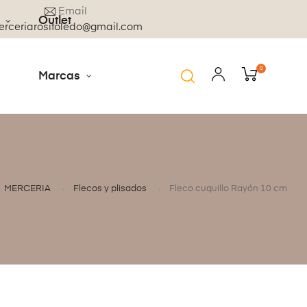
Email
Outlet
rceriarositoledo@gmail.com
0
Marcas
MERCERIA
Flecos y plisados
Fleco cuquillo Rayón 10 cm