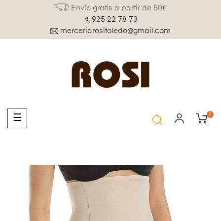
Envío gratis a partir de 50€
925 22 78 73
merceriarositoledo@gmail.com
0
Navegación
☰
de
palanca