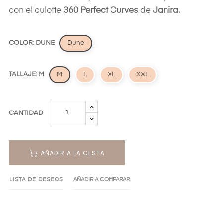
con el culotte
360 Perfect Curves
de
Janira.
COLOR: DUNE
Dune
TALLAJE: M
M
L
XL
XXL
CANTIDAD
AÑADIR A LA CESTA
LISTA DE DESEOS
AÑADIR A COMPARAR