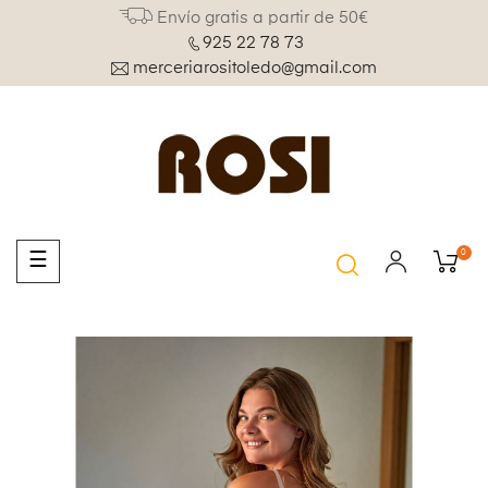
Envío gratis a partir de 50€
925 22 78 73
merceriarositoledo@gmail.com
0
Navegación
☰
de
palanca