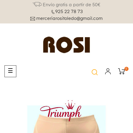
Envío gratis a partir de 50€
925 22 78 73
merceriarositoledo@gmail.com
0
Navegación
☰
de
palanca